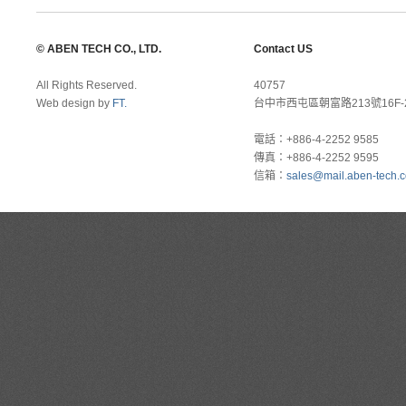
© ABEN TECH CO., LTD.
Contact US
All Rights Reserved.
40757
Web design by
FT.
台中市西屯區朝富路213號16F-
電話：+886-4-2252 9585
傳真：+886-4-2252 9595
信箱：
sales@mail.aben-tech.